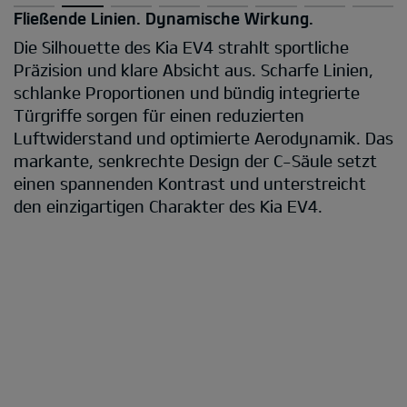
Dynamik, die bleibt.
e
Mit Fokus auf Dynamik gestaltet, hinterläss
ien,
Heck einen bleibenden Eindruck. Ein sportlic
te
Dachspoiler krönt die dynamische Silhouette
verbessert die aerodynamische Effizienz. Die
k. Das
geneigte Heckscheibe verleiht dem Design
etzt
zusätzlichen Schwung und eine athletische 
cht
– exklusiv beim Kia EV4.