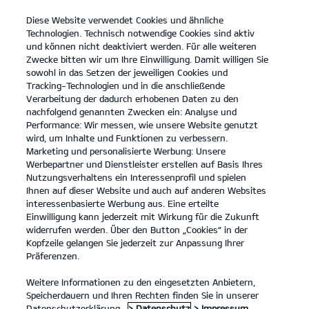
Diese Website verwendet Cookies und ähnliche
open
Technologien. Technisch notwendige Cookies sind aktiv
menu
und können nicht deaktiviert werden. Für alle weiteren
KONTAKT
Zwecke bitten wir um Ihre Einwilligung. Damit willigen Sie
sowohl in das Setzen der jeweiligen Cookies und
Tracking-Technologien und in die anschließende
Der EV4
Probefahrt
Verarbeitung der dadurch erhobenen Daten zu den
nachfolgend genannten Zwecken ein: Analyse und
...
...
DER EV4
Performance: Wir messen, wie unsere Website genutzt
Der Kia EV4
wird, um Inhalte und Funktionen zu verbessern.
Marketing und personalisierte Werbung: Unsere
Werbepartner und Dienstleister erstellen auf Basis Ihres
Entdecke die Welt in neuem Licht.
Nutzungsverhaltens ein Interessenprofil und spielen
Ihnen auf dieser Website und auch auf anderen Websites
interessenbasierte Werbung aus. Eine erteilte
Einwilligung kann jederzeit mit Wirkung für die Zukunft
widerrufen werden. Über den Button „Cookies“ in der
Kopfzeile gelangen Sie jederzeit zur Anpassung Ihrer
Präferenzen.
Weitere Informationen zu den eingesetzten Anbietern,
Speicherdauern und Ihren Rechten finden Sie in unserer
Datenschutzerklärung.
> Datenschutz
> Impressum