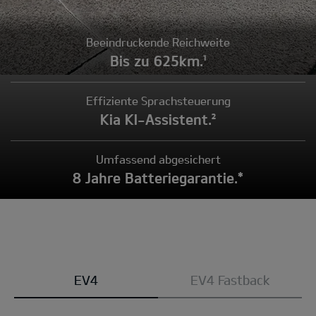
Beeindruckende Reichweite
Bis zu 625km.¹
Effiziente Sprachsteuerung
Kia KI-Assistent.²
Umfassend abgesichert
8 Jahre Batteriegarantie.*
Modell
EV4
EV4 Fastback
wählen: