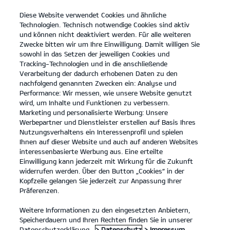
Diese Website verwendet Cookies und ähnliche
open
Technologien. Technisch notwendige Cookies sind aktiv
menu
und können nicht deaktiviert werden. Für alle weiteren
KONTAKT
Zwecke bitten wir um Ihre Einwilligung. Damit willigen Sie
sowohl in das Setzen der jeweiligen Cookies und
Tracking-Technologien und in die anschließende
7-JAHRE-KIA-HERSTELLERGARANTIE
Verarbeitung der dadurch erhobenen Daten zu den
nachfolgend genannten Zwecken ein: Analyse und
Performance: Wir messen, wie unsere Website genutzt
7-JAHRE-KIA-HERSTELLERGARANTIE*
wird, um Inhalte und Funktionen zu verbessern.
Marketing und personalisierte Werbung: Unsere
Werbepartner und Dienstleister erstellen auf Basis Ihres
Nutzungsverhaltens ein Interessenprofil und spielen
Ihnen auf dieser Website und auch auf anderen Websites
interessenbasierte Werbung aus. Eine erteilte
Einwilligung kann jederzeit mit Wirkung für die Zukunft
widerrufen werden. Über den Button „Cookies“ in der
7-Jahre-Kia-Herstellergarantie
Kopfzeile gelangen Sie jederzeit zur Anpassung Ihrer
Präferenzen.
Weitere Informationen zu den eingesetzten Anbietern,
7-Jahre-Kia-Herstellergarantie*
Speicherdauern und Ihren Rechten finden Sie in unserer
Datenschutzerklärung.
> Datenschutz
> Impressum