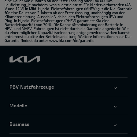
eine Dauer von 8 Jahren ab der Erstzulassung oder 160.000 km
Laufleistung, je nachdem, was zuerst eintritt. Für Niedervoltbatterien (48
V und 12 V) in Mild-Hybrid-Elektrofahrzeugen (MHEV) gilt die Kia-Garantie
für eine Dauer von 2 Jahren ab der Erstzulassung, unabhängig von der
Kilometerleistung. Ausschließlich bei den Elektrofahrzeugen (EV) und
Plug-in Hybrid-Elektrofahrzeugen (PHEV) garantiert Kia eine
Batteriekapazität von 70 %. Die Kapazitätsminderung der Batterie in
HEV- und MHEV-Fahrzeugen ist nicht durch die Garantie abgedeckt. Wie
du einer möglichen Kapazitätsminderung entgegenwirken wirken kannst,
entnimmst du bitte der Betriebsanleitung. Weitere Informationen zur Kia-
Garantie findest du unter
www.kia.com/de/garantie.
PBV Nutzfahrzeuge
Modelle
Business